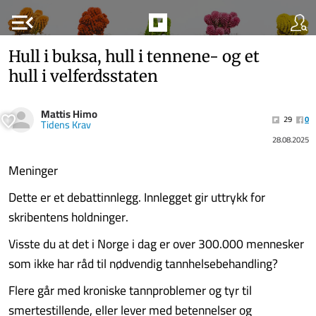
menu_open
Hull i buksa, hull i tennene- og et
hull i velferdsstaten
Mattis Himo
29
0
Tidens Krav
28.08.2025
Meninger
Dette er et debattinnlegg. Innlegget gir uttrykk for
skribentens holdninger.
Visste du at det i Norge i dag er over 300.000 mennesker
som ikke har råd til nødvendig tannhelsebehandling?
Flere går med kroniske tannproblemer og tyr til
smertestillende, eller lever med betennelser og