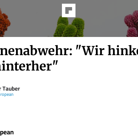
nenabwehr: "Wir hink
hinterher"
r Tauber
uropean
opean