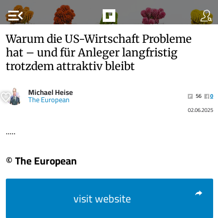
menu_open
Warum die US-Wirtschaft Probleme
hat – und für Anleger langfristig
trotzdem attraktiv bleibt
Michael Heise
56
0
The European
02.06.2025
.....
© The European
visit website