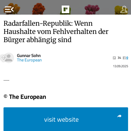
menu_open
Radarfallen-Republik: Wenn
Haushalte vom Fehlverhalten der
Bürger abhängig sind
Gunnar Sohn
34
0
The European
13.09.2025
.....
© The European
visit website