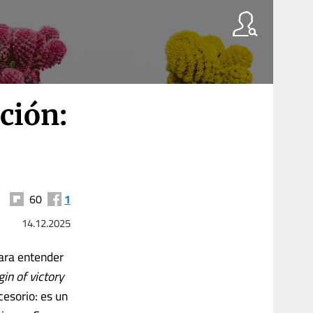
cción:
60
1
14.12.2025
para entender
in of victory
esorio: es un