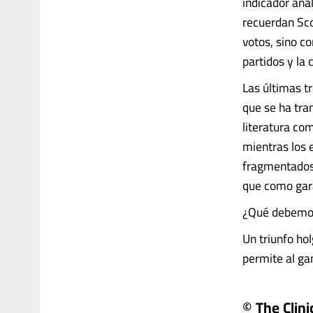
indicador anal
recuerdan Sco
votos, sino c
partidos y la 
Las últimas t
que se ha tran
literatura co
mientras los 
fragmentados
que como gar
¿Qué debemos
Un triunfo h
permite al gana
© The Clini