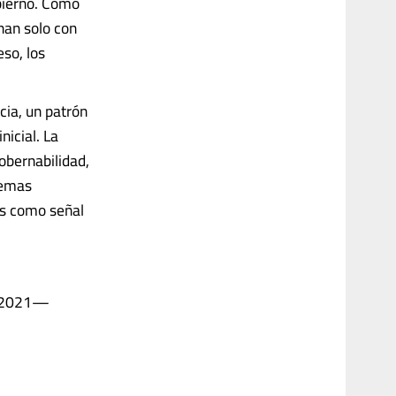
obierno. Como
nan solo con
so, los
cia, un patrón
nicial. La
obernabilidad,
temas
s como señal
en 2021—