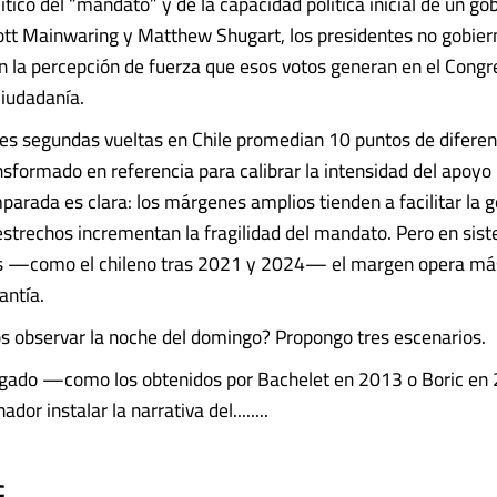
ítico del “mandato” y de la capacidad política inicial de un g
tt Mainwaring y Matthew Shugart, los presidentes no gobier
on la percepción de fuerza que esos votos generan en el Congre
ciudadanía.
res segundas vueltas en Chile promedian 10 puntos de diferen
sformado en referencia para calibrar la intensidad del apoyo i
mparada es clara: los márgenes amplios tienden a facilitar la g
estrechos incrementan la fragilidad del mandato. Pero en sis
 —como el chileno tras 2021 y 2024— el margen opera má
antía.
 observar la noche del domingo? Propongo tres escenarios.
olgado —como los obtenidos por Bachelet en 2013 o Boric 
dor instalar la narrativa del........
c