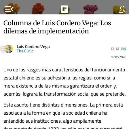
menu_open
Columna de Luis Cordero Vega: Los
dilemas de implementación
Luis Cordero Vega
48
0
The Clinic
17.05.2026
Uno de los rasgos más característicos del funcionamiento
estatal chileno es su adhesión a las reglas, como si la
mera existencia de las mismas garantizara el orden y,
además, lograra la transformación social que se pretende.
Este asunto tiene distintas dimensiones. La primera está
asociada a la forma en que la sociedad chilena ha
entendido sus instituciones, algo ampliamente
documentado desde 1833, no sólo por lo que representó