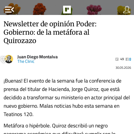
menu_open
Newsletter de opinión Poder:
Gobierno: de la metáfora al
Quirozazo
Juan Diego Montalva
49
0
The Clinic
30.05.2026
¡Buenas! El evento de la semana fue la conferencia de
prensa del titular de Hacienda, Jorge Quiroz, que está
decidido a transformar su ministerio en actor principal del
nuevo gobierno. Malas noticias hubo esta semana en
Teatinos 120.
Metáfora o hipérbole. Quiroz describió un negro
panorama económico que dificultará cumplir con lo