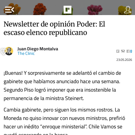
menu_open
Newsletter de opinión Poder: El
escaso elenco republicano
Juan Diego Montalva
52
0
The Clinic
23.05.2026
¡Buenas! Y sorpresivamente se adelantó el cambio de
gabinete que habíamos anunciado hace una semana.
Segundo Piso logró imponer que era insostenible la
permanencia de la ministra Steinert.
Cambia gabinete, pero siguen los mismos rostros. La
Moneda no quiso innovar con nuevos ministros, prefirió
hacer un inédito “enroque ministerial”. Chile Vamos se
quedó esperando en la banca.