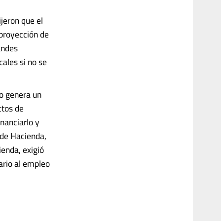
jeron que el
 proyección de
andes
cales si no se
to genera un
ctos de
inanciarlo y
 de Hacienda,
ienda, exigió
ario al empleo