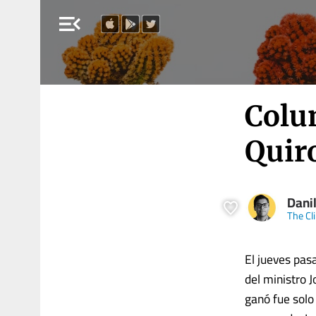
menu_open
Colu
Quiro
Dani
The Cli
El jueves pas
del ministro 
ganó fue solo