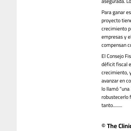
asegurada. Lo
Para ganar es
proyecto tien
crecimiento p
empresas y el 
compensan co
El Consejo Fi
déficit fisca
crecimiento, 
avanzar en co
lo llamó “una 
robustecerlo 
tanto........
© The Clini