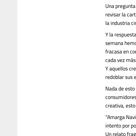
Una pregunta 
revisar la ca
la industria 
Y la respuest
semana hemos
fracasa en co
cada vez más
Y aquellos cr
redoblar sus 
Nada de esto 
consumidores e
creativa, est
“Amarga Navid
intento por p
Un relato fra