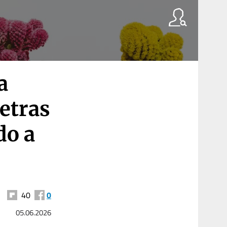
a
etras
do a
40
0
05.06.2026