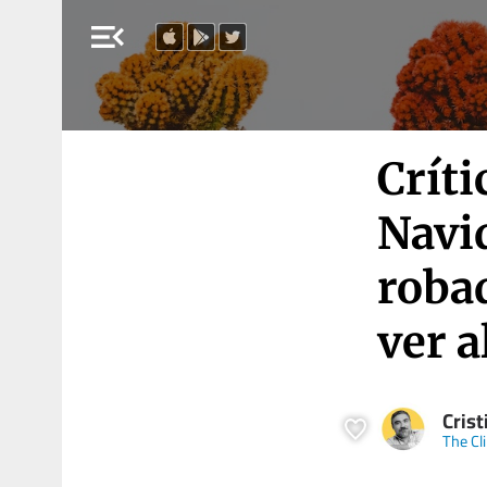
menu_open
Críti
Navi
roba
ver a
Crist
The Cli