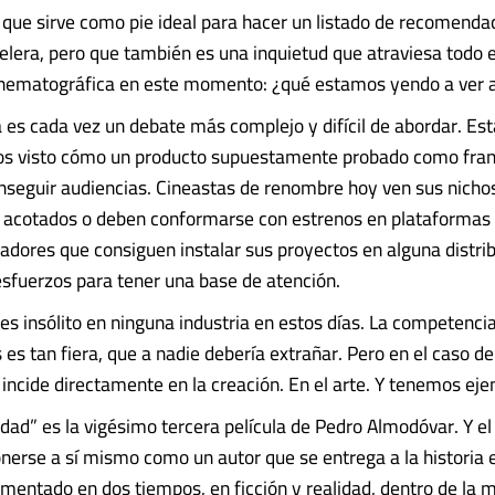
que sirve como pie ideal para hacer un listado de recomenda
rtelera, pero que también es una inquietud que atraviesa todo 
cinematográfica en este momento: ¿qué estamos yendo a ver a
a es cada vez un debate más complejo y difícil de abordar. Est
 visto cómo un producto supuestamente probado como franq
nseguir audiencias. Cineastas de renombre hoy ven sus nichos
 acotados o deben conformarse con estrenos en plataformas 
eadores que consiguen instalar sus proyectos en alguna distri
esfuerzos para tener una base de atención.
es insólito en ninguna industria en estos días. La competencia
s tan fiera, que a nadie debería extrañar. Pero en el caso de 
o incide directamente en la creación. En el arte. Y tenemos ej
ad” es la vigésimo tercera película de Pedro Almodóvar. Y e
onerse a sí mismo como un autor que se entrega a la historia e
gmentado en dos tiempos, en ficción y realidad, dentro de la