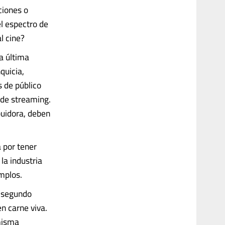
ciones o
el espectro de
l cine?
a última
uicia,
 de público
de streaming.
buidora, deben
 por tener
la industria
emplos.
l segundo
n carne viva.
 misma