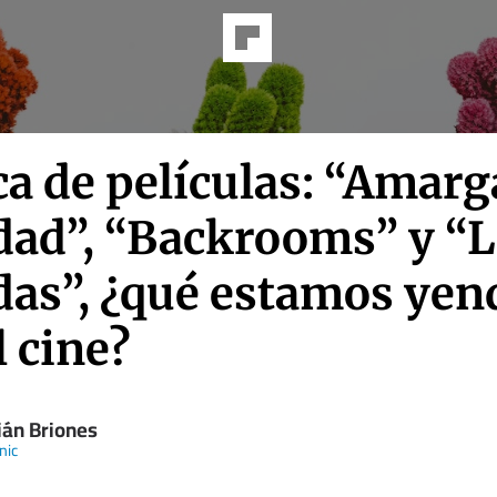
ca de películas: “Amarg
dad”, “Backrooms” y “L
das”, ¿qué estamos yen
l cine?
ián Briones
nic