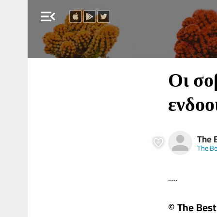
menu_open
Οι σο
ενδοο
The 
The B
.....
© The Bes