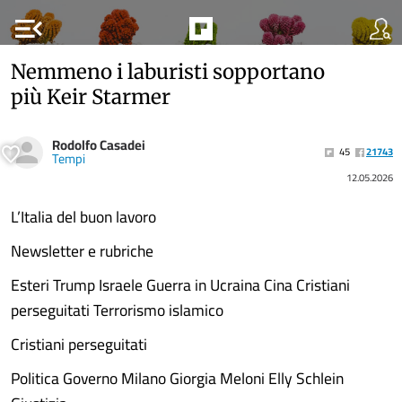
menu_open
Nemmeno i laburisti sopportano
più Keir Starmer
Rodolfo Casadei
45
21743
Tempi
12.05.2026
L’Italia del buon lavoro
Newsletter e rubriche
Esteri Trump Israele Guerra in Ucraina Cina Cristiani
perseguitati Terrorismo islamico
Cristiani perseguitati
Politica Governo Milano Giorgia Meloni Elly Schlein