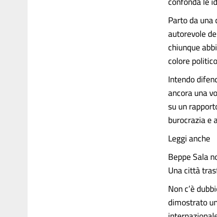
confonda le i
Parto da una 
autorevole del
chiunque abbia
colore politic
Intendo difen
ancora una vo
su un rapporto
burocrazia e 
Leggi anche
Beppe Sala no
Una città tra
Non c’è dubbio
dimostrato una
internazionale