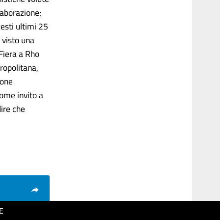
laborazione;
esti ultimi 25
o visto una
 Fiera a Rho
tropolitana,
ione
come invito a
dire che
E