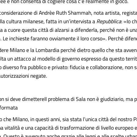
dee e non consenta di cogliere cosa c’è realmente in gioco.
considerazione di Andrèe Ruth Shammah, nota artista, regista
la cultura milanese, fatta in un’intervista a
Repubblica
: «Io c
 a cuore questa città di alzarsi a difenderla, perché non è un
o. Le inchieste faranno ovviamente il loro corso». Perché dife
dere Milano e la Lombardia perché dietro quello che sta avve
lta un attacco al modello di governo espresso da questo territ
 diverso fra pubblico e privato: fiducia e collaborazione, non s
autorizzazioni negate.
n si deve dimettereIl problema di Sala non è giudiziario, ma p
sformata
 che Milano, in questi anni, sia stata l’unica città del nostro 
 vitalità e una capacità di trasformazione di livello europeo 
. Questo è avvenuto anche grazie alle leggi e alle scelte urba