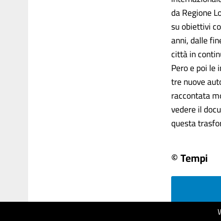
da Regione Lo
su obiettivi c
anni, dalle fi
città in conti
Pero e poi le 
tre nuove auto
raccontata mo
vedere il docu
questa trasfor
© Tempi