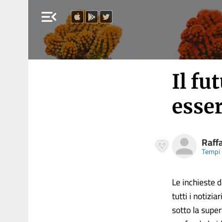
menu_open
Il fu
esser
Raff
Tempi
Le inchieste d
tutti i notizi
sotto la super