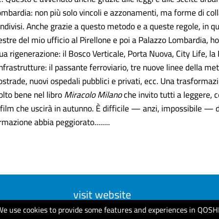
mbardia: non più solo vincoli e azzonamenti, ma forme di col
ondivisi. Anche grazie a questo metodo e a queste regole, in qu
nestre del mio ufficio al Pirellone e poi a Palazzo Lombardia, h
nua rigenerazione: il Bosco Verticale, Porta Nuova, City Life, la
infrastrutture: il passante ferroviario, tre nuove linee della me
strade, nuovi ospedali pubblici e privati, ecc. Una trasformaz
lto bene nel libro
Miracolo Milano
che invito tutti a leggere, 
film che uscirà in autunno. È difficile — anzi, impossibile — 
mazione abbia peggiorato........
visit website
We use cookies to provide some features and experiences in QOSH