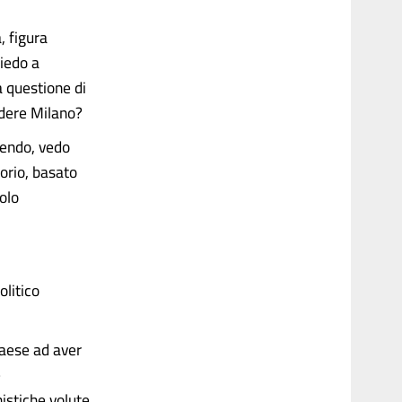
, figura
hiedo a
a questione di
ndere Milano?
nendo, vedo
orio, basato
olo
olitico
Paese ad aver
e
nistiche volute