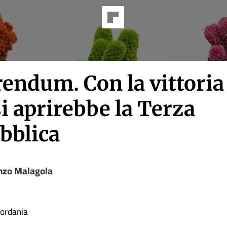
endum. Con la vittoria
si aprirebbe la Terza
bblica
nzo Malagola
iordania