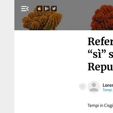
menu_open
Refer
“sì” 
Repu
Lore
Tempi
Tempi in Cisg