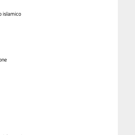
o islamico
ione