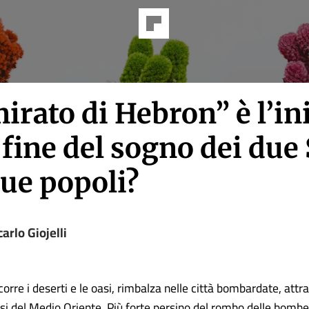
irato di Hebron” è l’in
 fine del sogno dei due 
ue popoli?
arlo Giojelli
corre i deserti e le oasi, rimbalza nelle città bombardate, attra
esi del Medio Oriente. Più forte persino del rombo delle bombe