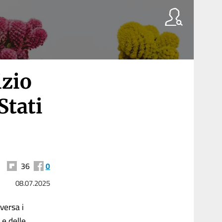
izio
Stati
36
0
08.07.2025
versa i
 e delle