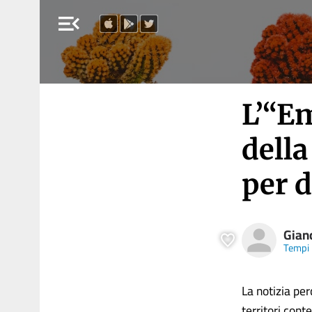
menu_open
L’“Em
della
per d
Gianc
Tempi
La notizia per
territori cont