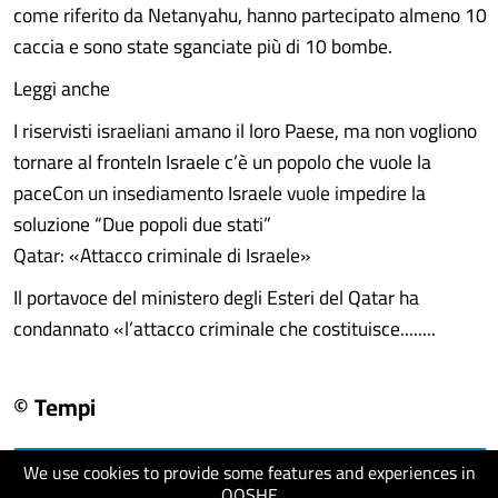
come riferito da Netanyahu, hanno partecipato almeno 10
caccia e sono state sganciate più di 10 bombe.
Leggi anche
I riservisti israeliani amano il loro Paese, ma non vogliono
tornare al fronteIn Israele c’è un popolo che vuole la
paceCon un insediamento Israele vuole impedire la
soluzione “Due popoli due stati”
Qatar: «Attacco criminale di Israele»
Il portavoce del ministero degli Esteri del Qatar ha
condannato «l’attacco criminale che costituisce........
© Tempi
We use cookies to provide some features and experiences in
visit website
QOSHE