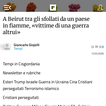
menu_open
A Beirut tra gli sfollati da un paese
in fiamme, «vittime di una guerra
altrui»
Giancarlo Giojelli
55
0
Tempi
12.03.2026
Tempi in Cisgiordania
Newsletter e rubriche
Esteri Trump Israele Guerra in Ucraina Cina Cristiani
perseguitati Terrorismo islamico
Cristiani perseguitati