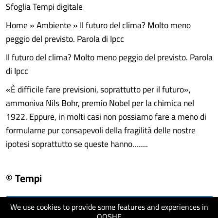
Sfoglia Tempi digitale
Home » Ambiente » Il futuro del clima? Molto meno
peggio del previsto. Parola di Ipcc
Il futuro del clima? Molto meno peggio del previsto. Parola
di Ipcc
«È difficile fare previsioni, soprattutto per il futuro»,
ammoniva Nils Bohr, premio Nobel per la chimica nel
1922. Eppure, in molti casi non possiamo fare a meno di
formularne pur consapevoli della fragilità delle nostre
ipotesi soprattutto se queste hanno........
© Tempi
We use cookies to provide some features and experiences in
visit website
QOSHE