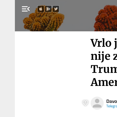
menu_open
Vrlo 
nije 
Trump
Amer
Davo
Teleg