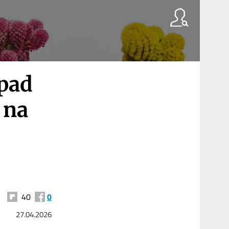
apad
 na
40
0
27.04.2026