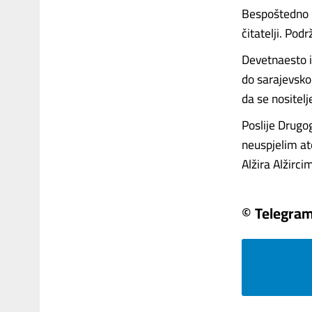
Bespoštedno n
čitatelji. Pod
Devetnaesto i 
do sarajevsko
da se nositelj
Poslije Drugog
neuspjelim at
Alžira Alžircima
© Telegra