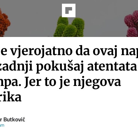
je vjerojatno da ovaj n
zadnji pokušaj atentata
a. Jer to je njegova
ika
r Butković
ram