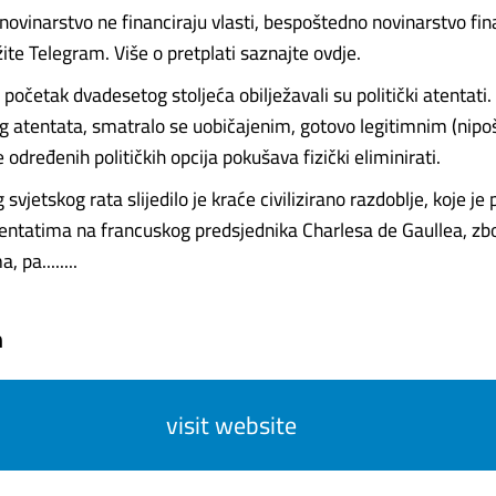
ovinarstvo ne financiraju vlasti, bespoštedno novinarstvo fin
ržite Telegram. Više o pretplati saznajte ovdje.
početak dvadesetog stoljeća obilježavali su politički atentati
g atentata, smatralo se uobičajenim, gotovo legitimnim (nipo
e određenih političkih opcija pokušava fizički eliminirati.
 svjetskog rata slijedilo je kraće civilizirano razdoblje, koje je
entatima na francuskog predsjednika Charlesa de Gaullea, zb
, pa........
m
visit website