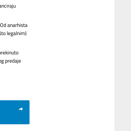
anciraju
. Od anarhista
što legalnim)
 prekinuto
og predaje