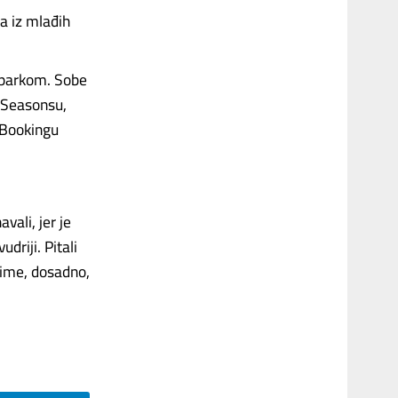
ja iz mlađih
m parkom. Sobe
r Seasonsu,
 Bookingu
vali, jer je
driji. Pitali
naime, dosadno,