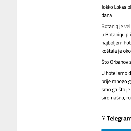
Joško Lokas ob
dana
Botaniq je ve
u Botaniqu pr
najboljem hot
koštala je ok
Što Orbanov 
U hotel smo d
prije mnogo g
smo ga što je 
siromašno, rus
© Telegra