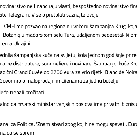
ovinarstvo ne financiraju vlasti, bespoštedno novinarstvo fin
ržite Telegram. Više o pretplati saznajte ovdje.
. LVMH me pozvao na regionalnu večeru šampanjca Krug, koja
či Botaniq u mađarskom selu Tura, udaljenom pedesetak kilo
rema Ukrajini.
lednija šampanjska kuća na svijetu, koja jednom godišnje prir
onalne distributere, sommeliere i novinare. Šampanjci kuće Kr
azični Grand Cuvée do 2700 eura za vrlo rijetki Blanc de Noirs
Govorimo o maloprodajnim cijenama za jednu butelju.
deće trebali pročitati
lno da hrvatski ministar vanjskih poslova ima privatni biznis 
naliza Politica: 'Znam stvari zbog kojih ne mogu spavati. E
ana da se spremi'