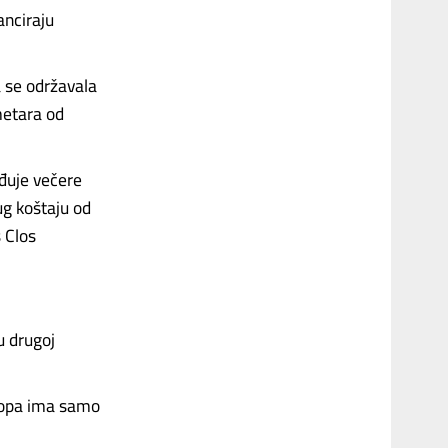
anciraju
 se održavala
metara od
eđuje večere
ug koštaju od
 Clos
u drugoj
uropa ima samo