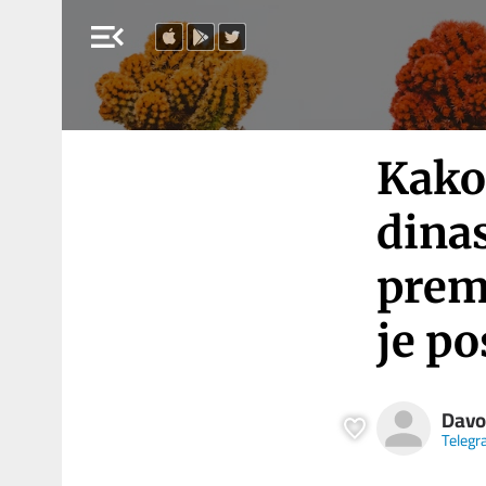
menu_open
Kako
dinas
prem
je po
Davo
Teleg