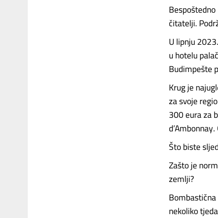
Bespoštedno n
čitatelji. Pod
U lipnju 2023
u hotelu pala
Budimpešte p
Krug je najug
za svoje regi
300 eura za b
d’Ambonnay. 
Što biste slje
Zašto je norma
zemlji?
Bombastična a
nekoliko tjed