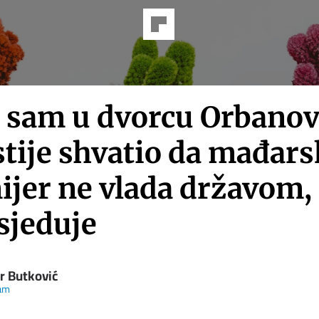
 sam u dvorcu Orbano
tije shvatio da mađars
ijer ne vlada državom,
sjeduje
r Butković
ram