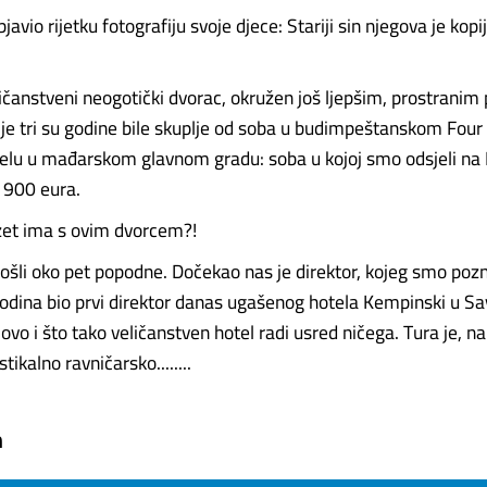
javio rijetku fotografiju svoje djece: Stariji sin njegova je kopi
ličanstveni neogotički dvorac, okružen još ljepšim, prostrani
ije tri su godine bile skuplje od soba u budimpeštanskom Fou
elu u mađarskom glavnom gradu: soba u kojoj smo odsjeli na
o 900 eura.
zet ima s ovim dvorcem?!
ošli oko pet popodne. Dočekao nas je direktor, kojeg smo pozna
odina bio prvi direktor danas ugašenog hotela Kempinski u Savu
ovo i što tako veličanstven hotel radi usred ničega. Tura je, 
tikalno ravničarsko........
m