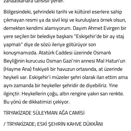
zanaatkârlara tahsisli yerler.
Bölgesindeki, şehrindeki tarihi ve kültürel eserlere sahip
çıkmayan resmi ya da sivil kişi ve kuruluşlara örnek olsun,
demekten kendimi alamıyorum. Dayım Ahmet Evirgen bir
yere seçilen bir belediye başkanı “Eskişehir’de bir ay staj
yapmalı” diye de sözü ileriye götürüyor son
konuşmamızda. Atatürk Caddesi üzerinde Osmanlı
Beyliğinin kurucusu Osman Gazi’nin annesi Mal Hatun’un
(Hayme Ana) fıskiyeli bir havuzun ortasında, at üzerinde
heykeli var. Eskişehir’i müzeler şehri olarak ilan ettim ama
aynı zamanda bir heykeller şehridir de diyebiliriz. Yine
ilginçtir. Heykellerin çoğu, altın rengine yakın sarı renkte.
Bu yönü de dikkatimizi çekiyor.
TİRYAKİZADE SÜLEYMAN AĞA CAMİSİ
/ TİRYAKİZADE; ESKİ ŞEHRİN KAHVE DÜKKÂNI