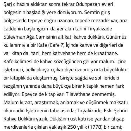
Şarj cihazını aldıktan sonra tekrar Odunpazarı evleri
bölgesinin başladığı yere dönüyorum. Semtin giriş
bölgesinde tepeye doğru uzanan, tepede mezarlık var, ana
caddenin başlangıcın-da yer alan tarihî Tiryakizade
Süleyman Ağa Camisinin alt katı kahve dükkânı. Günümüz
kullanımıyla bir Kafe (Cafe ?) İçinde kahve ve diğerleri de
var kitap da. Yani, hem kahvehane hem de kıraathane.
Kafe kelimesi de kahve sözcüğünden geliyor malum. İçine
işletmeci, belki okuyan çıkar diye özenmiş orta büyüklükte
bir kitaplık da oluşturmuş. Girişte sağda ve sol ilerideki
tezgâhın yanında daha büyükçe birer kitaplık hemen fark
ediliyor. Epeyce de kitap var. Tilavethane denmemiş.
Malum kıraat, araştırmak, anlamak ve düşünmek maksatlı
okumadır. İşletmenin tabelasında; Tiryakizade, Eski Şehrin
Kahve Dükkânı yazılı. Dükkânın üst katı ise yandan ahşap
merdivenlerle çıkılan yaklaşık 250 yıllık (1778) bir cami;