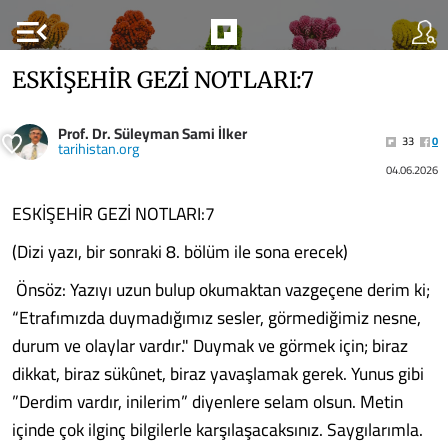
menu_open
ESKİŞEHİR GEZİ NOTLARI:7
Prof. Dr. Süleyman Sami İlker
33
0
tarihistan.org
04.06.2026
ESKİŞEHİR GEZİ NOTLARI:7
(Dizi yazı, bir sonraki 8. bölüm ile sona erecek)
Önsöz: Yazıyı uzun bulup okumaktan vazgeçene derim ki;
“Etrafımızda duymadığımız sesler, görmediğimiz nesne,
durum ve olaylar vardır." Duymak ve görmek için; biraz
dikkat, biraz sükûnet, biraz yavaşlamak gerek. Yunus gibi
”Derdim vardır, inilerim” diyenlere selam olsun. Metin
içinde çok ilginç bilgilerle karşılaşacaksınız. Saygılarımla.