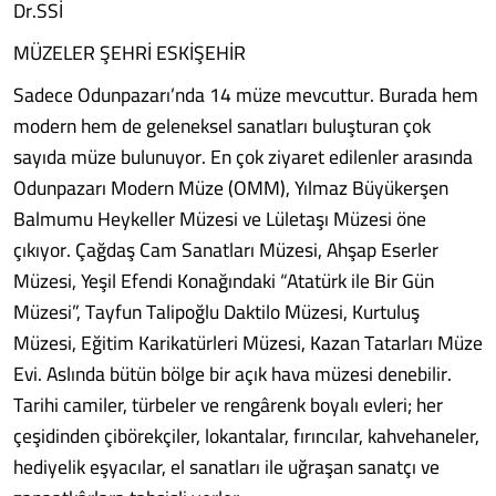
Dr.SSİ
MÜZELER ŞEHRİ ESKİŞEHİR
Sadece Odunpazarı’nda 14 müze mevcuttur. Burada hem
modern hem de geleneksel sanatları buluşturan çok
sayıda müze bulunuyor. En çok ziyaret edilenler arasında
Odunpazarı Modern Müze (OMM), Yılmaz Büyükerşen
Balmumu Heykeller Müzesi ve Lületaşı Müzesi öne
çıkıyor. Çağdaş Cam Sanatları Müzesi, Ahşap Eserler
Müzesi, Yeşil Efendi Konağındaki “Atatürk ile Bir Gün
Müzesi”, Tayfun Talipoğlu Daktilo Müzesi, Kurtuluş
Müzesi, Eğitim Karikatürleri Müzesi, Kazan Tatarları Müze
Evi. Aslında bütün bölge bir açık hava müzesi denebilir.
Tarihi camiler, türbeler ve rengârenk boyalı evleri; her
çeşidinden çibörekçiler, lokantalar, fırıncılar, kahvehaneler,
hediyelik eşyacılar, el sanatları ile uğraşan sanatçı ve