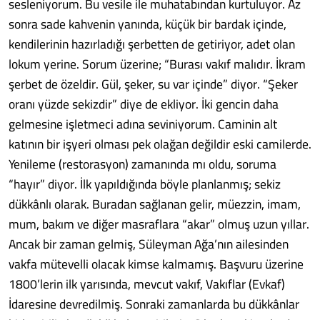
sesleniyorum. Bu vesile ile muhatabından kurtuluyor. Az
sonra sade kahvenin yanında, küçük bir bardak içinde,
kendilerinin hazırladığı şerbetten de getiriyor, adet olan
lokum yerine. Sorum üzerine; “Burası vakıf malıdır. İkram
şerbet de özeldir. Gül, şeker, su var içinde” diyor. “Şeker
oranı yüzde sekizdir” diye de ekliyor. İki gencin daha
gelmesine işletmeci adına seviniyorum. Caminin alt
katının bir işyeri olması pek olağan değildir eski camilerde.
Yenileme (restorasyon) zamanında mı oldu, soruma
“hayır” diyor. İlk yapıldığında böyle planlanmış; sekiz
dükkânlı olarak. Buradan sağlanan gelir, müezzin, imam,
mum, bakım ve diğer masraflara “akar” olmuş uzun yıllar.
Ancak bir zaman gelmiş, Süleyman Ağa’nın ailesinden
vakfa mütevelli olacak kimse kalmamış. Başvuru üzerine
1800’lerin ilk yarısında, mevcut vakıf, Vakıflar (Evkaf)
İdaresine devredilmiş. Sonraki zamanlarda bu dükkânlar