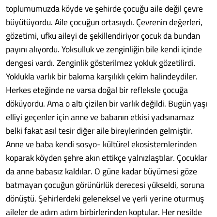
toplumumuzda köyde ve şehirde çocuğu aile değil çevre
büyütüyordu. Aile çocuğun ortasıydı. Çevrenin değerleri,
gözetimi, ufku aileyi de şekillendiriyor çocuk da bundan
payını alıyordu. Yoksulluk ve zenginliğin bile kendi içinde
dengesi vardı. Zenginlik gösterilmez yokluk gözetilirdi.
Yoklukla varlık bir bakıma karşılıklı çekim halindeydiler.
Herkes eteğinde ne varsa doğal bir refleksle çocuğa
döküyordu. Ama o altı çizilen bir varlık değildi. Bugün yaşı
elliyi geçenler için anne ve babanın etkisi yadsınamaz
belki fakat asıl tesir diğer aile bireylerinden gelmiştir.
Anne ve baba kendi sosyo- kültürel ekosistemlerinden
koparak köyden şehre akın ettikçe yalnızlaştılar. Çocuklar
da anne babasız kaldılar. O güne kadar büyümesi göze
batmayan çocuğun görünürlük derecesi yükseldi, soruna
dönüştü. Şehirlerdeki geleneksel ve yerli yerine oturmuş
aileler de adım adım birbirlerinden koptular. Her nesilde