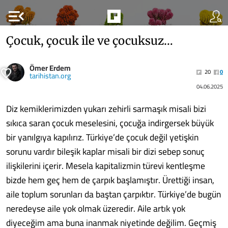
menu_open
Çocuk, çocuk ile ve çocuksuz…
Ömer Erdem
20
0
tarihistan.org
04.06.2025
Diz kemiklerimizden yukarı zehirli sarmaşık misali bizi
sıkıca saran çocuk meselesini, çocuğa indirgersek büyük
bir yanılgıya kapılırız. Türkiye’de çocuk değil yetişkin
sorunu vardır bileşik kaplar misali bir dizi sebep sonuç
ilişkilerini içerir. Mesela kapitalizmin türevi kentleşme
bizde hem geç hem de çarpık başlamıştır. Ürettiği insan,
aile toplum sorunları da baştan çarpıktır. Türkiye’de bugün
neredeyse aile yok olmak üzeredir. Aile artık yok
diyeceğim ama buna inanmak niyetinde değilim. Geçmiş