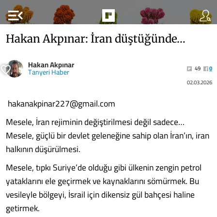
menu_open
Hakan Akpınar: İran düştüğünde…
Hakan Akpınar
49
0
Tanyeri Haber
02.03.2026
hakanakpinar227@gmail.com
Mesele, İran rejiminin değiştirilmesi değil sadece…
Mesele, güçlü bir devlet geleneğine sahip olan İran’ın, iran
halkının düşürülmesi.
Mesele, tıpkı Suriye’de olduğu gibi ülkenin zengin petrol
yataklarını ele geçirmek ve kaynaklarını sömürmek. Bu
vesileyle bölgeyi, İsrail için dikensiz gül bahçesi haline
getirmek.