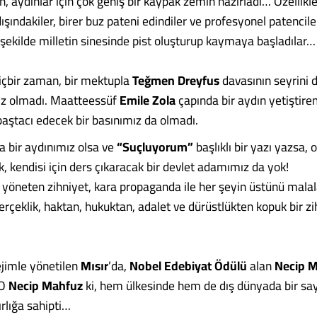
n, aydınlar için çok geniş bir kaypak zemin hazırladı… Özellikle
ışındakiler, birer buz pateni edindiler ve profesyonel patenci
 şekilde milletin sinesinde pist oluşturup kaymaya başladılar…
hiçbir zaman, bir mektupla
Teğmen Dreyfus
davasının seyrini d
ız olmadı. Maatteessüf
Emile Zola
çapında bir aydın yetiştir
 baştacı edecek bir basınımız da olmadı.
a bir aydınımız olsa ve
“Suçluyorum”
başlıklı bir yazı yazsa,
, kendisi için ders çıkaracak bir devlet adamımız da yok!
 yöneten zihniyet, kara propaganda ile her şeyin üstünü mala
erçeklik, haktan, hukuktan, adalet ve dürüstlükten kopuk bir zih
rejimle yönetilen
Mısır
’da,
Nobel Edebiyat Ödülü
alan
Necip M
 O
Necip Mahfuz
ki, hem ülkesinde hem de dış dünyada bir say
ırlığa sahipti…