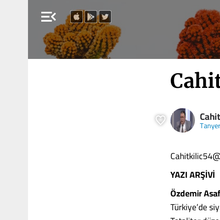
menu_open
Cahit
Cahit
Tanyer
Cahitkilic54
YAZI ARŞİVİ
Özdemir Asa
Türkiye’de siy