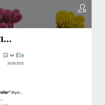
ğı…
44
0
20.09.2025
rdiler”
diyor…
r…