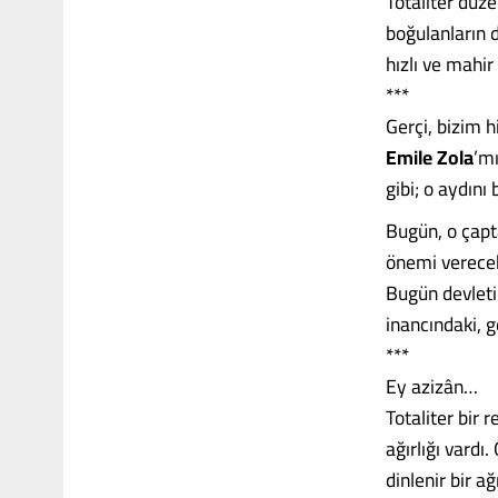
Totaliter düze
boğulanların d
hızlı ve mahir
***
Gerçi, bizim 
Emile Zola
’m
gibi; o aydını
Bugün, o çapt
önemi verecek
Bugün devleti
inancındaki, g
***
Ey azizân…
Totaliter bir 
ağırlığı vardı.
dinlenir bir ağ