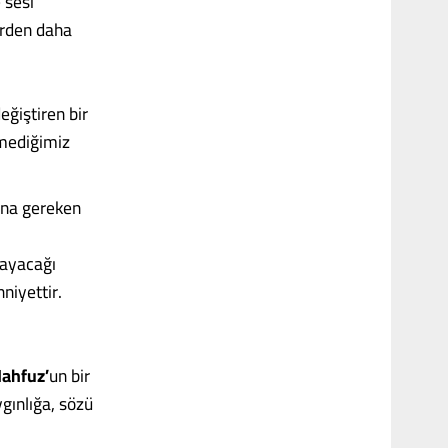
 sesi
lerden daha
eğiştiren bir
emediğimiz
 ona gereken
layacağı
niyettir.
ahfuz’
un bir
gınlığa, sözü