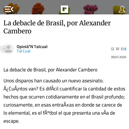
menu_open
La debacle de Brasil, por Alexander
Cambero
Opiniã³N Talcual
32
0
Tal Cual
09.07.2026
La debacle de Brasil, por Alexander Cambero
Unos disparos han causado un nuevo asesinato.
Â¿CuÃ¡ntos van? Es difÃ­cil cuantificar la cantidad de estos
hechos que ocurren cotidianamente en el Brasil profundo;
curiosamente, en esas entraÃ±as en donde se carece de
lo elemental, es el fÃºtbol el que presenta una vÃ­a de
escape.