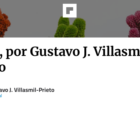
, por Gustavo J. Villasm
o
vo J. Villasmil-Prieto
al