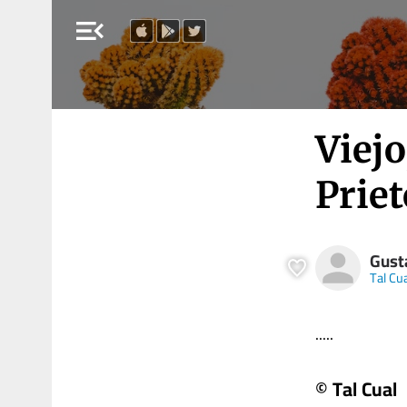
menu_open
Viejo
Priet
Gusta
Tal Cu
.....
© Tal Cual