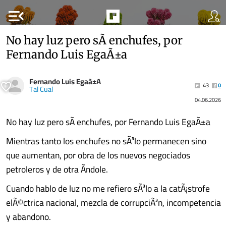
menu_open
No hay luz pero sÃ­ enchufes, por
Fernando Luis EgaÃ±a
Fernando Luis Egaã±A
43
0
Tal Cual
04.06.2026
No hay luz pero sÃ­ enchufes, por Fernando Luis EgaÃ±a
Mientras tanto los enchufes no sÃ³lo permanecen sino
que aumentan, por obra de los nuevos negociados
petroleros y de otra Ã­ndole.
Cuando hablo de luz no me refiero sÃ³lo a la catÃ¡strofe
elÃ©ctrica nacional, mezcla de corrupciÃ³n, incompetencia
y abandono.