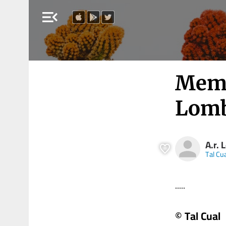
menu_open
Memo
Lomb
A.r.
Tal Cu
.....
© Tal Cual