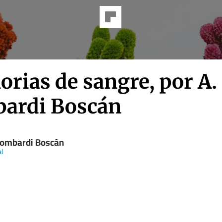
rias de sangre, por A. 
ardi Boscán
 Lombardi Boscán
al