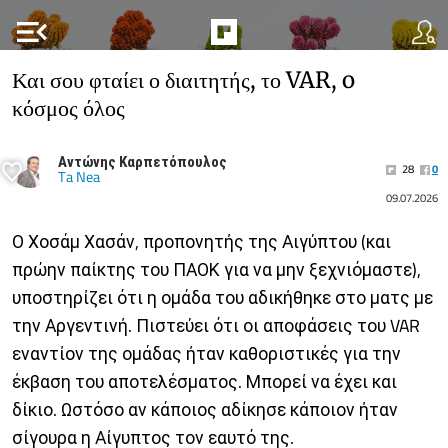
menu_open
Και σου φταίει ο διαιτητής, το VAR, o
κόσμος όλος
Αντώνης Καρπετόπουλος
28
0
Ta Nea
09.07.2026
Ο Χοσάμ Χασάν, προπονητής της Αιγύπτου (και
πρώην παίκτης του ΠΑΟΚ για να μην ξεχνιόμαστε),
υποστηρίζει ότι η ομάδα του αδικήθηκε στο ματς με
την Αργεντινή. Πιστεύει ότι οι αποφάσεις του VAR
εναντίον της ομάδας ήταν καθοριστικές για την
έκβαση του αποτελέσματος. Μπορεί να έχει και
δίκιο. Ωστόσο αν κάποιος αδίκησε κάποιον ήταν
σίγουρα η Αίγυπτος τον εαυτό της.