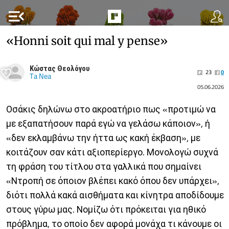
menu_open
«Honni soit qui mal y pense»
Κώστας Θεολόγου
23
0
Ta Nea
05.06.2026
Οσάκις δηλώνω στο ακροατήριο πως «προτιμώ να
με εξαπατήσουν παρά εγώ να γελάσω κάποιον», ή
«δεν εκλαμβάνω την ήττα ως κακή έκβαση», με
κοιτάζουν σαν κάτι αξιοπερίεργο. Μονολογώ συχνά
τη φράση του τίτλου στα γαλλικά που σημαίνει
«Ντροπή σε όποιον βλέπει κακό όπου δεν υπάρχει»,
διότι πολλά κακά αισθήματα και κίνητρα αποδίδουμε
στους γύρω μας. Νομίζω ότι πρόκειται για ηθικό
πρόβλημα, το οποίο δεν αφορά μονάχα τι κάνουμε οι