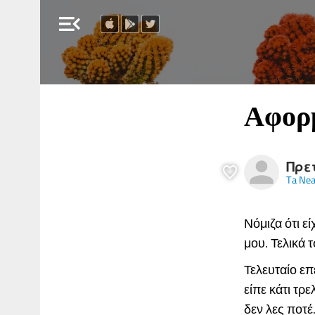
menu_open
Αφορ
Πρετ
Ta Ne
Νόμιζα ότι 
μου. Τελικά 
Τελευταίο επ
είπε κάτι τρ
δεν λες ποτέ