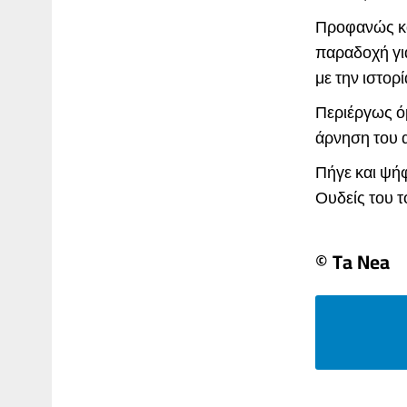
Προφανώς και
παραδοχή για
με την ιστορ
Περιέργως ό
άρνηση του 
Πήγε και ψήφ
Ουδείς του το..
© Ta Nea