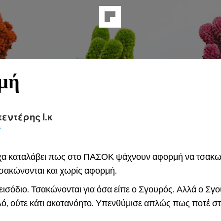
μή
εντέρης Ι.κ
a
είχα καταλάβει πως στο ΠΑΣΟΚ ψάχνουν αφορμή να τσακ
τσακώνονται και χωρίς αφορμή.
εισόδιο. Τσακώνονται για όσα είπε ο Σγουρός. Αλλά ο Σγ
ελό, ούτε κάτι ακατανόητο. Υπενθύμισε απλώς πως ποτέ στ
.