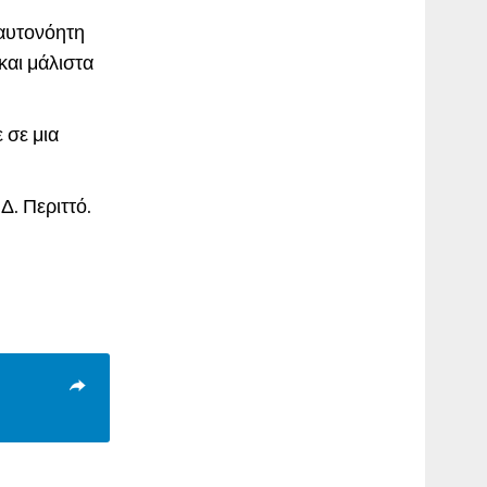
 αυτονόητη
και μάλιστα
 σε μια
Δ. Περιττό.