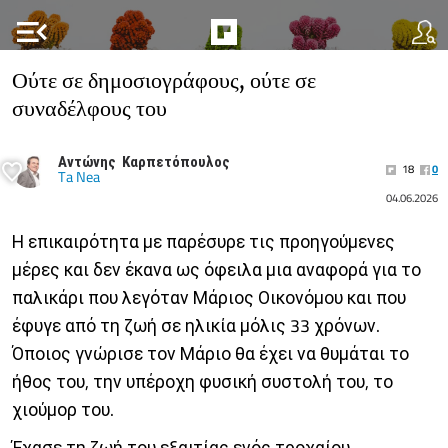
menu_open
Ούτε σε δημοσιογράφους, ούτε σε
συναδέλφους του
Αντώνης Καρπετόπουλος
18
0
Ta Nea
04.06.2026
Η επικαιρότητα με παρέσυρε τις προηγούμενες
μέρες και δεν έκανα ως όφειλα μια αναφορά για το
παλικάρι που λεγόταν Μάριος Οικονόμου και που
έφυγε από τη ζωή σε ηλικία μόλις 33 χρόνων.
Όποιος γνώρισε τον Μάριο θα έχει να θυμάται το
ήθος του, την υπέροχη φυσική συστολή του, το
χιούμορ του.
Έχασε τη ζωή του εξαιτίας ενός τροχαίου