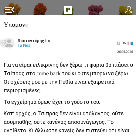
menu_open
Υπομονή
Πρετεντέρης Ι.κ
36
0
Ta Nea
26.05.2026
Για να είμαι ειλικρινής δεν ξέρω τι ψάρια θα πιάσει ο
Τσίπρας στο come back του κι ούτε μπορώ να ξέρω.
Οι σχέσεις μου με την Πυθία είναι εξαιρετικά
περιορισμένες.
Το εγχείρημα όμως έχει το γούστο του.
Κατ’ αρχάς, ο Τσίπρας δεν είναι ατάλαντος, ούτε
ασυμπαθής, ούτε κανένας αποσυνάγωγος. Το
αντίθετο. Κι άλλωστε κανείς δεν πιστεύει ότι είναι