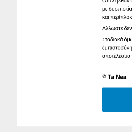
Οταν ήλθαν ο
με δυσπιστία
και περίπλοκ
Αλλωστε δεν 
Σταδιακά όμω
εμπιστοσύνη 
αποτέλεσμα τ
© Ta Nea