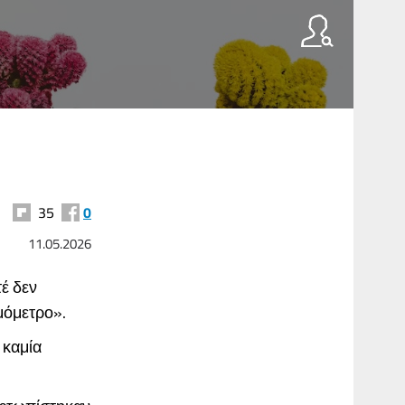
35
0
11.05.2026
έ δεν
ρμόμετρο».
 καμία