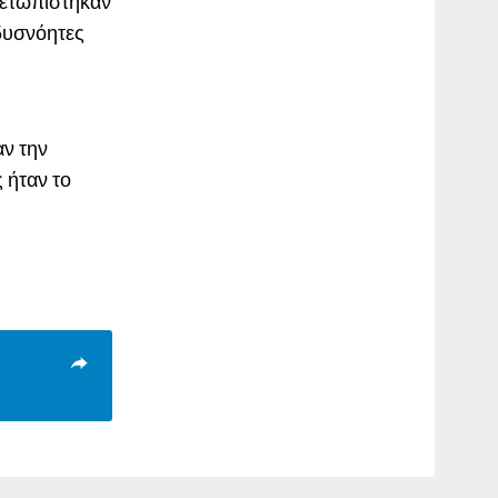
ιμετωπίστηκαν
 δυσνόητες
αν την
 ήταν το