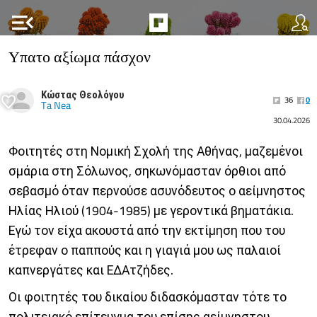
menu_open
Υπατο αξίωμα πάσχον
Κώστας Θεολόγου
36
0
Ta Nea
30.04.2026
Φοιτητές στη Νομική Σχολή της Αθήνας, μαζεμένοι
σμάρια στη Σόλωνος, σηκωνόμασταν όρθιοι από
σεβασμό όταν περνούσε ασυνόδευτος ο αείμνηστος
Ηλίας Ηλιού (1904-1985) με γεροντικά βηματάκια.
Εγώ τον είχα ακουστά από την εκτίμηση που του
έτρεφαν ο παππούς και η γιαγιά μου ως παλαιοί
καπνεργάτες και ΕΔΑτζήδες.
Οι φοιτητές του δικαίου διδασκόμασταν τότε το
πολιτειακό επίτευγμα του επίσης αείμνηστου