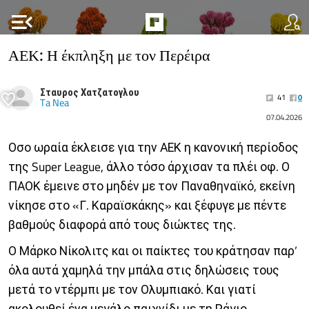
menu_open
ΑΕΚ: Η έκπληξη με τον Περέιρα
Σταυρος Χατζατογλου
41
0
Ta Nea
07.04.2026
Οσο ωραία έκλεισε για την ΑΕΚ η κανονική περίοδος
της Super League, άλλο τόσο άρχισαν τα πλέι οφ. Ο
ΠΑΟΚ έμεινε στο μηδέν με τον Παναθηναϊκό, εκείνη
νίκησε στο «Γ. Καραϊσκάκης» και ξέφυγε με πέντε
βαθμούς διαφορά από τους διώκτες της.
Ο Μάρκο Νίκολιτς και οι παίκτες του κράτησαν παρ’
όλα αυτά χαμηλά την μπάλα στις δηλώσεις τους
μετά το ντέρμπι με τον Ολυμπιακό. Και γιατί
ακολουθεί ένα μεγάλο παιχνίδι με τη Ράγιο