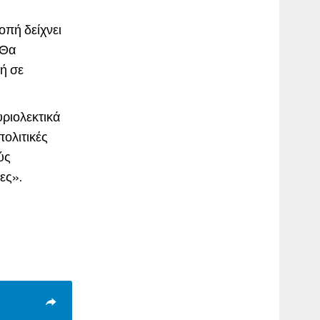
οπή δείχνει
 Θα
ή σε
υριολεκτικά
πολιτικές
ύς
ες».