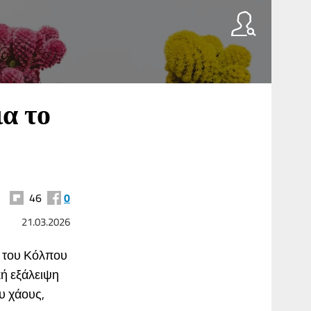
α το
46
0
21.03.2026
η του Κόλπου
κή εξάλειψη
υ χάους,