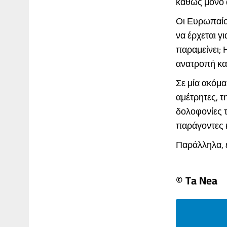
καθώς μόνο 
Οι Ευρωπαίοι
να έρχεται γ
παραμείνει; 
ανατροπή κα
Σε μία ακόμα
αμέτρητες, τ
δολοφονίες τ
παράγοντες κ
Παράλληλα, επ
© Ta Nea