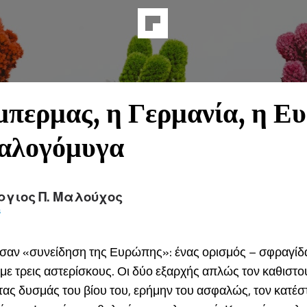
περμας, η Γερμανία, η Ε
 αλογόμυγα
ργιος Π. Μαλούχος
a
σαν «συνείδηση της Ευρώπης»: ένας ορισμός – σφραγίδα
με τρεις αστερίσκους. Οι δύο εξαρχής απλώς τον καθιστο
ς τας δυσμάς του βίου του, ερήμην του ασφαλώς, τον κατέ