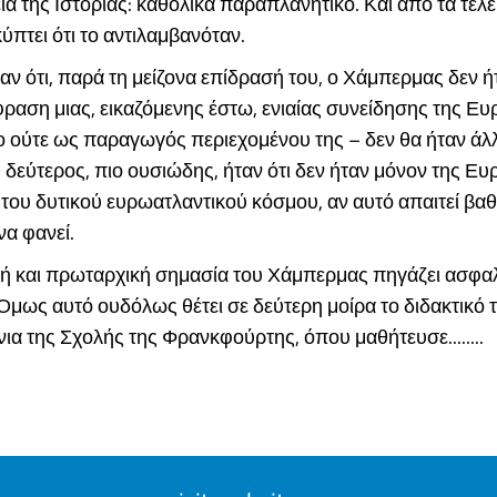
ία της Ιστορίας: καθολικά παραπλανητικό. Και από τα τελε
ύπτει ότι το αντιλαμβανόταν.
ν ότι, παρά τη μείζονα επίδρασή του, ο Χάμπερμας δεν ή
ραση μιας, εικαζόμενης έστω, ενιαίας συνείδησης της Ε
ούτε ως παραγωγός περιεχομένου της – δεν θα ήταν άλ
 Ο δεύτερος, πιο ουσιώδης, ήταν ότι δεν ήταν μόνον της Ευ
 του δυτικού ευρωατλαντικού κόσμου, αν αυτό απαιτεί βα
να φανεί.
κή και πρωταρχική σημασία του Χάμπερμας πηγάζει ασφα
 Ομως αυτό ουδόλως θέτει σε δεύτερη μοίρα το διδακτικό 
νια της Σχολής της Φρανκφούρτης, όπου μαθήτευσε........