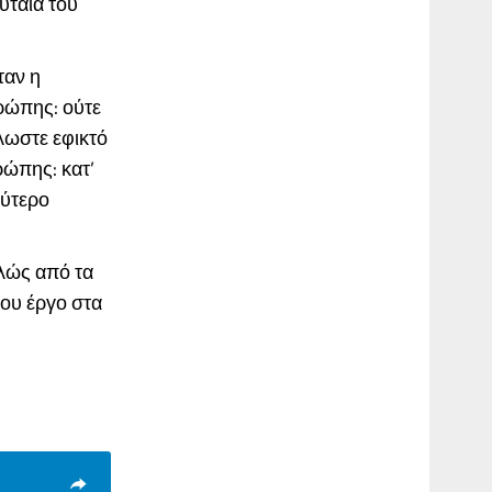
υταία του
ταν η
υρώπης: ούτε
λωστε εφικτό
ρώπης: κατ’
θύτερο
λώς από τα
του έργο στα