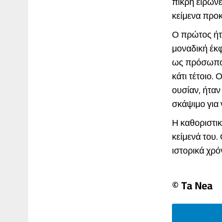
πικρή ειρωνε
κείμενα προκ
Ο πρώτος ήτα
μοναδική έκφ
ως πρόσωπο 
κάτι τέτοιο.
ουσίαν, ήταν
σκάψιμο για 
Η καθοριστι
κείμενά του.
ιστορικά χρό
© Ta Nea