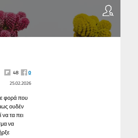
48
0
25.02.2026
θε φορά που
μως ουδέν
 να τα πει
σμα να
ήρξε