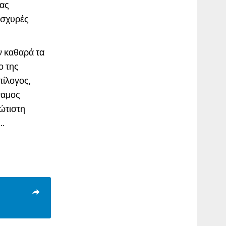
ιας
 ισχυρές
ν καθαρά τα
ο της
πίλογος,
ναμος
ρώτιστη
..