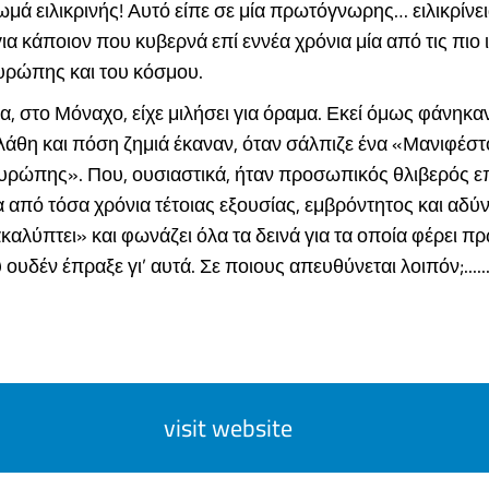
μά ειλικρινής! Αυτό είπε σε μία πρωτόγνωρης… ειλικρίνε
για κάποιον που κυβερνά επί εννέα χρόνια μία από τις πιο
υρώπης και του κόσμου.
α, στο Μόναχο, είχε μιλήσει για όραμα. Εκεί όμως φάνηκα
λάθη και πόση ζημιά έκαναν, όταν σάλπιζε ένα «Μανιφέστ
υρώπης». Που, ουσιαστικά, ήταν προσωπικός θλιβερός ε
 από τόσα χρόνια τέτοιας εξουσίας, εμβρόντητος και αδύ
αλύπτει» και φωνάζει όλα τα δεινά για τα οποία φέρει π
υδέν έπραξε γι’ αυτά. Σε ποιους απευθύνεται λοιπόν;......
visit website