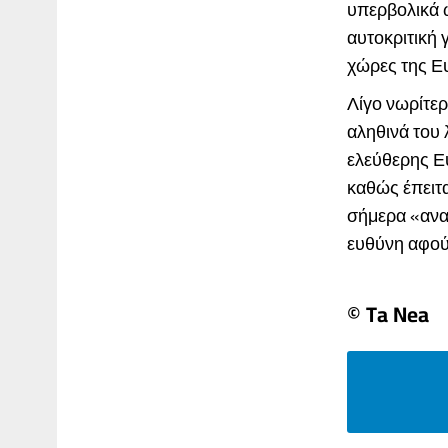
υπερβολικά ω
αυτοκριτική 
χώρες της Ε
Λίγο νωρίτερ
αληθινά του 
ελεύθερης Ε
καθώς έπειτα
σήμερα «ανακ
ευθύνη αφού ο
© Ta Nea