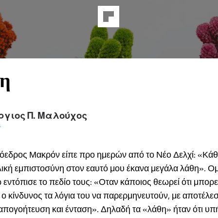
η
ργιος Π. Μαλούχος
a
όεδρος Μακρόν είπε προ ημερών από το Νέο Δελχί: «Κά
λική εμπιστοσύνη στον εαυτό μου έκανα μεγάλα λάθη». Ο
 εντόπισε το πεδίο τους: «Οταν κάποιος θεωρεί ότι μπορεί
 ο κίνδυνος τα λόγια του να παρερμηνευτούν, με αποτέλε
απογοήτευση και ένταση». Δηλαδή τα «λάθη» ήταν ότι υπ