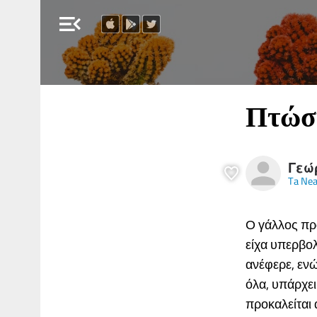
menu_open
Πτώσ
Γεώ
Ta Ne
Ο γάλλος πρ
είχα υπερβο
ανέφερε, ενώ
όλα, υπάρχει
προκαλείται 