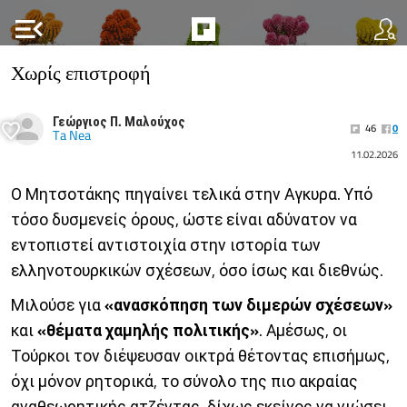
menu_open
Χωρίς επιστροφή
Γεώργιος Π. Μαλούχος
46
0
Ta Nea
11.02.2026
Ο Μητσοτάκης πηγαίνει τελικά στην Αγκυρα. Υπό
τόσο δυσμενείς όρους, ώστε είναι αδύνατον να
εντοπιστεί αντιστοιχία στην ιστορία των
ελληνοτουρκικών σχέσεων, όσο ίσως και διεθνώς.
Μιλούσε για
«ανασκόπηση των διμερών σχέσεων»
και
«θέματα χαμηλής πολιτικής»
. Αμέσως, οι
Τούρκοι τον διέψευσαν οικτρά θέτοντας επισήμως,
όχι μόνον ρητορικά, το σύνολο της πιο ακραίας
αναθεωρητικής ατζέντας, δίχως εκείνος να νιώσει