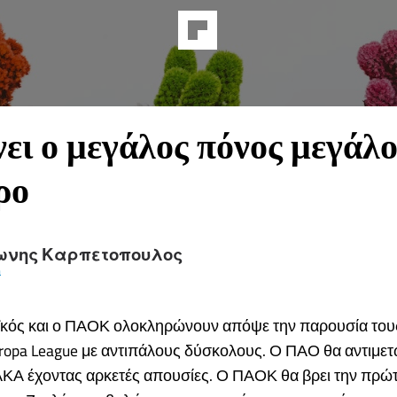
νει ο μεγάλος πόνος μεγάλ
ρο
ωνης Καρπετοπουλος
a
κός και ο ΠΑΟΚ ολοκληρώνουν απόψε την παρουσία τους
ropa League με αντιπάλους δύσκολους. Ο ΠΑΟ θα αντιμετ
ΚΑ έχοντας αρκετές απουσίες. Ο ΠΑΟΚ θα βρει την πρώτ