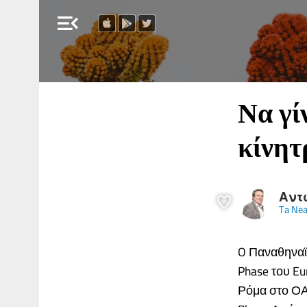
menu_open
Να γί
κίνητ
Αντ
Ta Ne
O Παναθηναϊ
Phase του Eu
Ρόμα στο ΟΑ