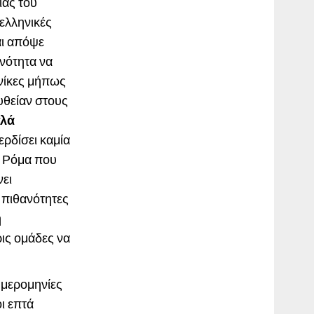
ίας του
ελληνικές
αι απόψε
ανότητα να
 νίκες μήπως
υθείαν στους
πλά
ερδίσει καμία
η Ρόμα που
νει
 πιθανότητες
η
ις ομάδες να
ημερομηνίες
ι επτά