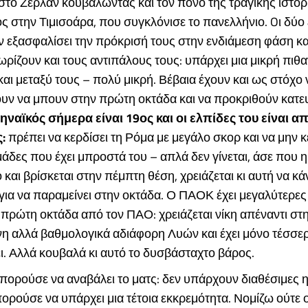
το Ζερλάν κουβαλώντας και τον πόνο της τραγικής ιστορ
 στην Τιμισοάρα, που συγκλόνισε το πανελλήνιο. Oι δύο 
ν εξασφαλίσει την πρόκρισή τους στην ενδιάμεση φάση κ
ωρίζουν και τους αντιπάλους τους: υπάρχει μια μικρή πιθ
αι μεταξύ τους – πολύ μικρή. Βέβαια έχουν και ως στόχο
ουν να μπουν στην πρώτη οκτάδα και να προκριθούν κατε
ναϊκός σήμερα είναι 19ος και οι ελπίδες του είναι α
:
πρέπει να κερδίσει τη Ρόμα με μεγάλο σκορ και να μην κ
μάδες που έχει μπροστά του – απλά δεν γίνεται, άσε που 
 και βρίσκεται στην πέμπτη θέση, χρειάζεται κι αυτή να κά
ια να παραμείνει στην οκτάδα. Ο ΠΑΟΚ έχει μεγαλύτερες
 πρώτη οκτάδα από τον ΠΑΟ: χρειάζεται νίκη απέναντι στ
η αλλά βαθμολογικά αδιάφορη Λυών και έχει μόνο τέσσερ
. Αλλά κουβαλά κι αυτό το δυσβάσταχτο βάρος.
πορούσε να αναβάλει το ματς: δεν υπάρχουν διαθέσιμες 
πορούσε να υπάρχει μια τέτοια εκκρεμότητα. Νομίζω ούτε ο