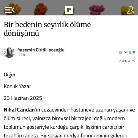
menu_open
Bir bedenin seyirlik ölüme
dönüşümü
Yasemin Giritli Inceoğlu
57
0
T24
23.06.2025
Diğer
Konuk Yazar
23 Haziran 2025
Nihal Candan
’ın cezaevinden hastaneye uzanan yaşam ve
ölüm süreci, yalnızca bireysel bir trajedi değil; modern
toplumun gösteriyle kurduğu çarpık ilişkinin çarpıcı bir
tezahürü adeta. Bir sosyal medya fenomeninin giderek