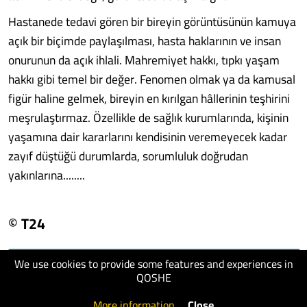
Hastanede tedavi gören bir bireyin görüntüsünün kamuya
açık bir biçimde paylaşılması, hasta haklarının ve insan
onurunun da açık ihlali. Mahremiyet hakkı, tıpkı yaşam
hakkı gibi temel bir değer. Fenomen olmak ya da kamusal
figür haline gelmek, bireyin en kırılgan hâllerinin teşhirini
meşrulaştırmaz. Özellikle de sağlık kurumlarında, kişinin
yaşamına dair kararlarını kendisinin veremeyecek kadar
zayıf düştüğü durumlarda, sorumluluk doğrudan
yakınlarına........
© T24
We use cookies to provide some features and experiences in
visit website
QOSHE
More information
.
Close