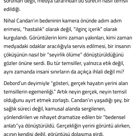
sorunları değil, medya tarafından bu sürecin nasıl temsil
edildiği.
Nihal Candan’ın bedeninin kamera önünde adım adım
erimesi, “hastalık” olarak değil, “ilginç içerik” olarak
kurgulandı. Görüntülerin kimi zaman yakınları, kimi zaman
medyadaki odaklar aracılığıyla servis edilmesi, bir insanın
çöküşünün nasıl bir “seyirlik ölüme” dönüştürüldüğünü
gözler önüne serdi. Bu tür temsiller, yalnızca etik değil,
aynı zamanda insani sınırların da açıkça ihlali değil mi?
Debord’un deyimiyle “gösteri, gerçek hayatın yerini alan
temsillerin egemenliği.” Artık neyin gerçek, neyin temsil
olduğunu ayırt etmek zorlaştı. Candan’ın yaşadığı şey, bir
sağlık süreci değil, kamusal alanda sergilenen,
yönlendirilen ve nihayet dramatize edilen bir “bedensel
anlatı”ya dönüştürüldü. Gerçekliğin yerini görüntü alırken,
acının kendisi değil, görüntüsü dolaşıma girdi.