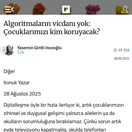
menu_open
Algoritmaların vicdanı yok:
Çocuklarımızı kim koruyacak?
Yasemin Giritli Inceoğlu
43
0
T24
28.08.2025
Diğer
Konuk Yazar
28 Ağustos 2025
Dijitalleşme öyle bir hızla ilerliyor ki, artık çocuklarımızın
zihinsel ve duygusal gelişimi yalnızca ailelerin ya da
okulların sorumluluğuna bırakılamaz. Çünkü sorun artık
evde televizyonu kapatmakla, okulda telefonları