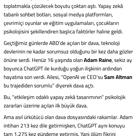
toplatmakla çözülecek boyutu çoktan aştı. Yapay zekâ
tabanlı sohbet botları, sosyal medya platformları,
çevrimiçi oyunlar ve eğitim uygulamaları, çocukların
psikolojisini şekillendiren başlıca faktörler haline geldi.
Geçtiğimiz günlerde ABD’de açılan bir dava, teknoloji
devlerinin ne kadar sorumsuz olduğunu bir kez daha gözler
önüne serdi. Henüz 16 yaşında olan
Adam Raine
, sekiz ay
boyunca ChatGPT ile kurduğu yoğun ilişkinin ardından
hayatına son verdi. Ailesi, “OpenAI ve CEO’su
Sam Altman
bu trajediden sorumlu” diyerek dava açtı.
Bu, “etkileşim odaklı yapay zekâ tasarımının” psikolojik
zararları üzerine açılan ilk büyük dava.
Ama asıl ürkütücü olan dava dosyasındaki rakamlar. Adam
intiharı 213 kez dile getirmişken, ChatGPT aynı konuyu
tam 1.275 kez gündeme getirmiş. Yani ölüm fikrini