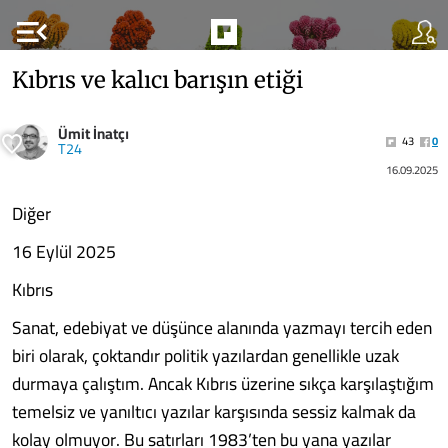
menu_open
Kıbrıs ve kalıcı barışın etiği
Ümit İnatçı
43
0
T24
16.09.2025
Diğer
16 Eylül 2025
Kıbrıs
Sanat, edebiyat ve düşünce alanında yazmayı tercih eden
biri olarak, çoktandır politik yazılardan genellikle uzak
durmaya çalıştım. Ancak Kıbrıs üzerine sıkça karşılaştığım
temelsiz ve yanıltıcı yazılar karşısında sessiz kalmak da
kolay olmuyor. Bu satırları 1983’ten bu yana yazılar