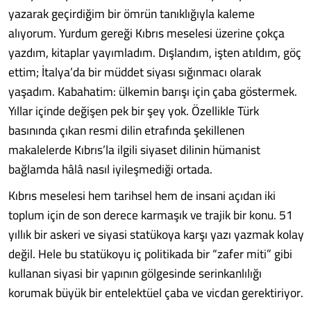
yazarak geçirdiğim bir ömrün tanıklığıyla kaleme
alıyorum. Yurdum gereği Kıbrıs meselesi üzerine çokça
yazdım, kitaplar yayımladım. Dışlandım, işten atıldım, göç
ettim; İtalya’da bir müddet siyası sığınmacı olarak
yaşadım. Kabahatim: ülkemin barışı için çaba göstermek.
Yıllar içinde değişen pek bir şey yok. Özellikle Türk
basınında çıkan resmi dilin etrafında şekillenen
makalelerde Kıbrıs’la ilgili siyaset dilinin hümanist
bağlamda hâlâ nasıl iyileşmediği ortada.
Kıbrıs meselesi hem tarihsel hem de insani açıdan iki
toplum için de son derece karmaşık ve trajik bir konu. 51
yıllık bir askeri ve siyasi statükoya karşı yazı yazmak kolay
değil. Hele bu statükoyu iç politikada bir “zafer miti” gibi
kullanan siyasi bir yapının gölgesinde serinkanlılığı
korumak büyük bir entelektüel çaba ve vicdan gerektiriyor.