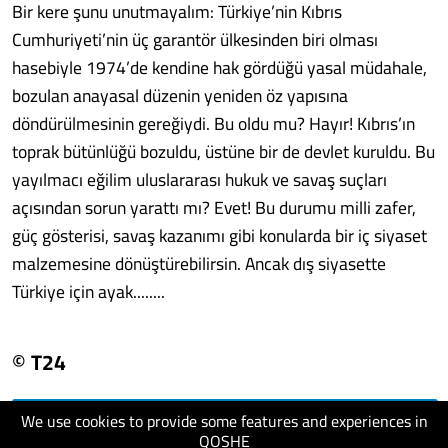
Bir kere şunu unutmayalım: Türkiye’nin Kıbrıs
Cumhuriyeti’nin üç garantör ülkesinden biri olması
hasebiyle 1974’de kendine hak gördüğü yasal müdahale,
bozulan anayasal düzenin yeniden öz yapısına
döndürülmesinin gereğiydi. Bu oldu mu? Hayır! Kıbrıs’ın
toprak bütünlüğü bozuldu, üstüne bir de devlet kuruldu. Bu
yayılmacı eğilim uluslararası hukuk ve savaş suçları
açısından sorun yarattı mı? Evet! Bu durumu milli zafer,
güç gösterisi, savaş kazanımı gibi konularda bir iç siyaset
malzemesine dönüştürebilirsin. Ancak dış siyasette
Türkiye için ayak........
© T24
We use cookies to provide some features and experiences in
visit website
QOSHE