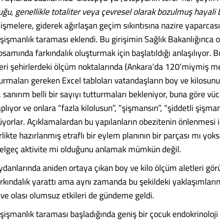
ğu, genellikle totaliter veya çevresel olarak bozulmuş hayali b
lişmelere, giderek ağırlaşan geçim sıkıntısına nazire yaparcas
işmanlık taraması eklendi. Bu girişimin Sağlık Bakanlığınca 
samında farkındalık oluşturmak için başlatıldığı anlaşılıyor.
ileri şehirlerdeki ölçüm noktalarında (Ankara’da 120’miymiş m
durmaları gereken Excel tabloları vatandaşların boy ve kilosunu
 sanırım belli bir sayıyı tutturmaları bekleniyor, buna göre vüc
plıyor ve onlara “fazla kilolusun”, “şişmansın”, “şiddetli şişman
üyorlar. Açıklamalardan bu yapılanların obezitenin önlenmesi i
likte hazırlanmış etraflı bir eylem planının bir parçası mı yok
elgeç aktivite mi olduğunu anlamak mümkün değil.
danlarında aniden ortaya çıkan boy ve kilo ölçüm aletleri görü
rkındalık yarattı ama aynı zamanda bu şekildeki yaklaşımların iy
 ve olası olumsuz etkileri de gündeme geldi.
işmanlık taraması başladığında geniş bir çocuk endokrinoloj