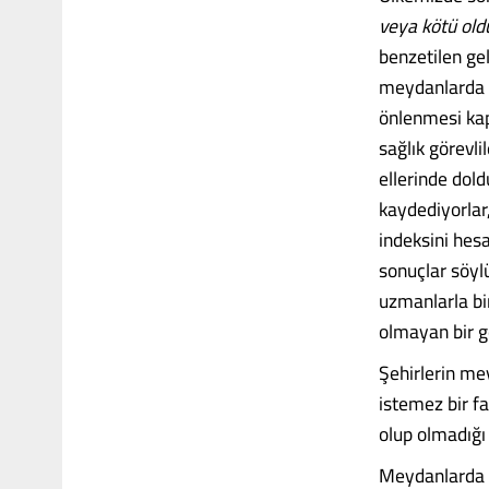
veya kötü oldu
benzetilen ge
meydanlarda ş
önlenmesi kap
sağlık görevl
ellerinde dol
kaydediyorlar,
indeksini hesa
sonuçlar söyl
uzmanlarla bir
olmayan bir g
Şehirlerin mey
istemez bir fa
olup olmadığı
Meydanlarda ş