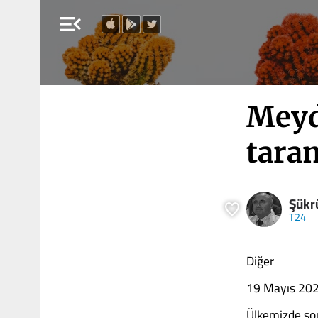
menu_open
Meyd
taram
Şükr
T24
Diğer
19 Mayıs 20
Ülkemizde son