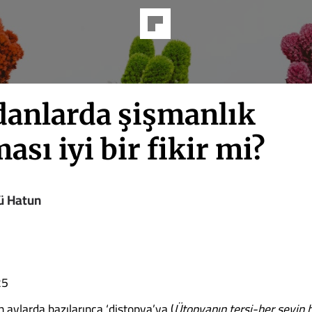
anlarda şişmanlık
ası iyi bir fikir mi?
ü Hatun
25
 aylarda bazılarınca ‘distopya’ya (
Ütopyanın tersi-her şeyin