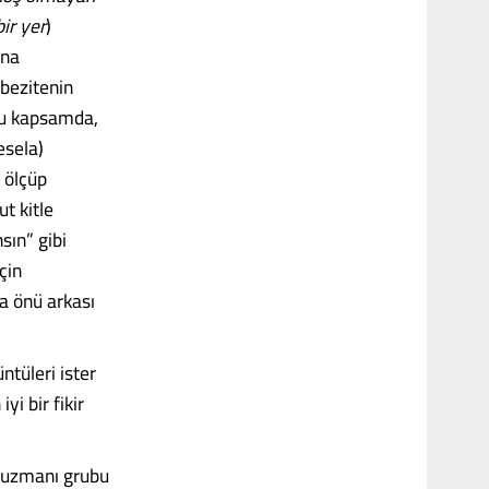
ir yer
)
ına
obezitenin
 Bu kapsamda,
esela)
 ölçüp
ut kitle
sın” gibi
çin
sa önü arkası
ntüleri ister
i bir fikir
i uzmanı grubu