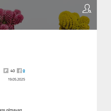
40
0
19.05.2025
 hoş olmayan