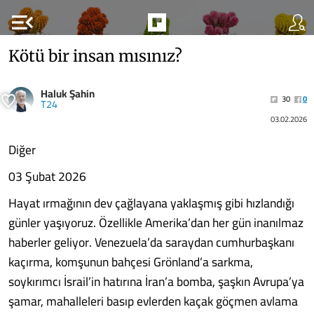
menu_open
Kötü bir insan mısınız?
Haluk Şahin
30
0
T24
03.02.2026
Diğer
03 Şubat 2026
Hayat ırmağının dev çağlayana yaklaşmış gibi hızlandığı
günler yaşıyoruz. Özellikle Amerika’dan her gün inanılmaz
haberler geliyor. Venezuela’da saraydan cumhurbaşkanı
kaçırma, komşunun bahçesi Grönland’a sarkma,
soykırımcı İsrail’in hatırına İran’a bomba, şaşkın Avrupa’ya
şamar, mahalleleri basıp evlerden kaçak göçmen avlama