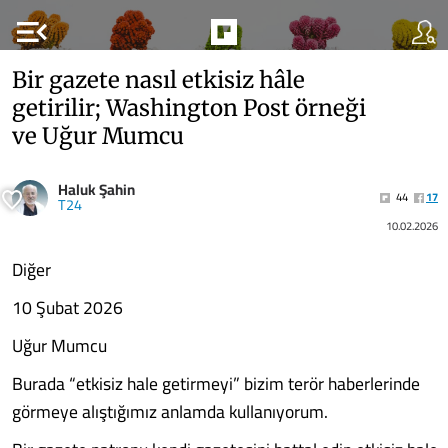
menu_open
Bir gazete nasıl etkisiz hâle
getirilir; Washington Post örneği
ve Uğur Mumcu
Haluk Şahin
44
17
T24
10.02.2026
Diğer
10 Şubat 2026
Uğur Mumcu
Burada “etkisiz hale getirmeyi” bizim terör haberlerinde
görmeye alıştığımız anlamda kullanıyorum.