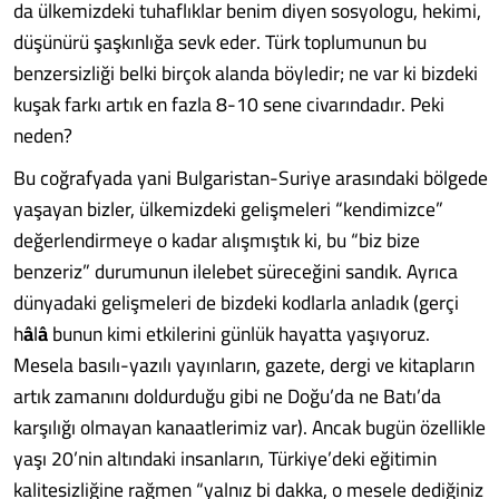
da ülkemizdeki tuhaflıklar benim diyen sosyologu, hekimi,
düşünürü şaşkınlığa sevk eder. Türk toplumunun bu
benzersizliği belki birçok alanda böyledir; ne var ki bizdeki
kuşak farkı artık en fazla 8-10 sene civarındadır. Peki
neden?
Bu coğrafyada yani Bulgaristan-Suriye arasındaki bölgede
yaşayan bizler, ülkemizdeki gelişmeleri “kendimizce”
değerlendirmeye o kadar alışmıştık ki, bu “biz bize
benzeriz” durumunun ilelebet süreceğini sandık. Ayrıca
dünyadaki gelişmeleri de bizdeki kodlarla anladık (gerçi
h
â
l
â
bunun kimi etkilerini günlük hayatta yaşıyoruz.
Mesela basılı-yazılı yayınların, gazete, dergi ve kitapların
artık zamanını doldurduğu gibi ne Doğu’da ne Batı’da
karşılığı olmayan kanaatlerimiz var). Ancak bugün özellikle
yaşı 20’nin altındaki insanların, Türkiye’deki eğitimin
kalitesizliğine rağmen “yalnız bi dakka, o mesele dediğiniz