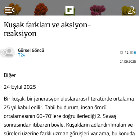
menu_open
Kuşak farkları ve aksiyon-
reaksiyon
Gürsel Göncü
42
0
T24
24.09.2025
Diğer
24 Eylül 2025
Bir kuşak, bir jenerasyon uluslararası literatürde ortalama
25 yıl kabul edilir. Tabii bu durum, insan ömrü
ortalamasının 60-70’lere doğru ilerlediği 2. Savaş
sonrasından itibaren böyle. Kuşakların adlandırılmaları ve
süreleri üzerine farklı uzman görüşleri var ama, bu konuda