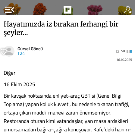
menu_open
Hayatımızda iz bırakan ferhangi bir
şeyler…
Gürsel Göncü
50
0
T24
16.10.2025
Diğer
16 Ekim 2025
Bir kavşak noktasında ehliyet-araç GBT’si (Genel Bilgi
Toplama) yapan kolluk kuvveti, bu nedenle tıkanan trafiği,
ortaya çıkan maddi-manevi zararı önemsemiyor.
Restoranda oturan kimi vatandaşlar, yan masalardakileri
umursamadan bağıra-çağıra konuşuyor. Kafe’deki hanım-