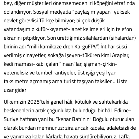
bey, diğer müşterileri önemsemeden iri köpeğini etrafında
dolandırıyor. Sosyal medyada “paylaşım yapan” yüksek
devlet görevlisi Türkçe bilmiyor; birçok düşük
vatandaşımız küfür-kıyamet-lanet kelimeleri için telefon
ekranını pıtpıtlıyor. Son ürettiğimiz silahlardan (sihalardan)
birinin adı “milli kamikaze dron KarguFPV”. İntihar süsü
verilmiş cinayetler, sokağa işeyen-tüküren kimi Araplar,
kedi maması-kabı çalan “insan”lar, şişman-çirkin-
yeteneksiz ve tembel rantiyeler, üst ışığı yeşil yani
taksimetre açmamış ama turist taşıyan taksiler… Liste
uzar gider.
Ülkemizin 2025’teki genel hâli, kötülük ve sahtekarlıkla
beslenenlerin artık çoğunlukta bulunduğu bir hâl. Edirne-
Suriye hattının yani bu “kenar Batı’nın” Doğulu oturucuları
olarak bundan memnunuz; zira ancak kaosla, adaletsizlikle
ve yanımıza kalan kârlarla hayatı sürdürebiliyoruz. Lafla