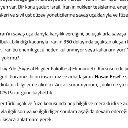
yen var. Bir konu şudur: İsrail, İran’ın nükleer tesislerine, ener
skeri ve sivil üst düzey yöneticilerine savaş uçaklarıyla ve füze
İran’ın savaş uçaklarıyla karşılık verdiğini, bu uçaklarla savaşa 
uki, bilindiği kadarıyla İran’ın 350 dolayında uçaktan oluşan 
r. İran bu önemli gücü neden kullanmıyor veya kullanamıyor? Y
ü yok mu?
kiye’de (Siyasal Bilgiler Fakültesi) Ekonometri Kürsüsü’nde bi
ğerli hocamız, bilim insanımız ve arkadaşımız
Hasan Ersel
’e s
ydınlatıcı bilgiler de alırdım. Ancak soramıyorum, çünkü ne yazı
25 Pazar günü kaybettik.
 türlü uçak ve füze konusunda hep bilgili ve meraklı idi ve araş
ıyla ilgili soruya ve ilgili diğer sorulara aşağıda devam edec
ı kısaca anlatmam gerek.