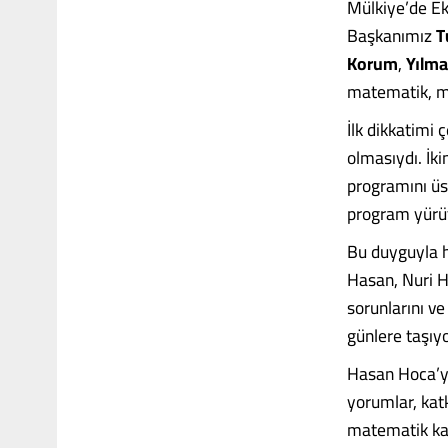
Mülkiye’de E
Başkanımız
T
Korum
,
Yılm
matematik, ma
İlk dikkatimi
olmasıydı. İki
programını üs
program yürüt
Bu duyguyla h
Hasan, Nuri Ho
sorunlarını ve
günlere taşıy
Hasan Hoca’yı
yorumlar, katk
matematik kav