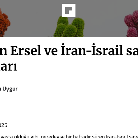
 Ersel ve İran-İsrail s
arı
n Uygur
025
aşta olduğu gibi, neredeyse bir haftadır süren İran-İsrail sa