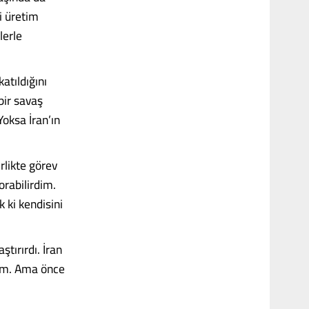
ji üretim
lerle
katıldığını
bir savaş
oksa İran’ın
rlikte görev
orabilirdim.
k ki kendisini
tırırdı. İran
eğim. Ama önce