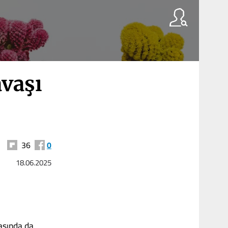
avaşı
36
0
18.06.2025
vaşında da