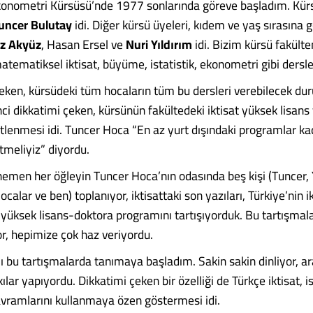
konometri Kürsüsü’nde 1977 sonlarında göreve başladım. Kür
uncer Bulutay
idi. Diğer kürsü üyeleri, kıdem ve yaş sırasına 
az Akyüz
, Hasan Ersel ve
Nuri Yıldırım
idi. Bizim kürsü fakülte
tematiksel iktisat, büyüme, istatistik, ekonometri gibi dersler
 çeken, kürsüdeki tüm hocaların tüm bu dersleri verebilecek d
nci dikkatimi çeken, kürsünün fakültedeki iktisat yüksek lisans
tlenmesi idi. Tuncer Hoca “En az yurt dışındaki programlar kada
meliyiz” diyordu.
emen her öğleyin Tuncer Hoca’nın odasında beş kişi (Tuncer, 
calar ve ben) toplanıyor, iktisattaki son yazıları, Türkiye’nin i
 yüksek lisans-doktora programını tartışıyorduk. Bu tartışmala
or, hepimize çok haz veriyordu.
 bu tartışmalarda tanımaya başladım. Sakin sakin dinliyor, a
ılar yapıyordu. Dikkatimi çeken bir özelliği de Türkçe iktisat, is
ramlarını kullanmaya özen göstermesi idi.