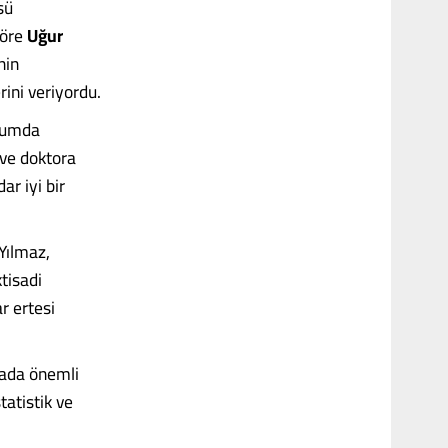
sü
göre
Uğur
nin
ini veriyordu.
urumda
 ve doktora
r iyi bir
Yılmaz,
ktisadi
r ertesi
rada önemli
tatistik ve