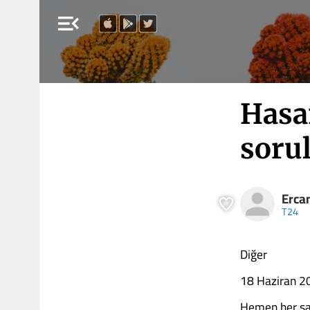
menu_open
Hasan
sorul
Erca
T24
Diğer
18 Haziran 2
Hemen her sav