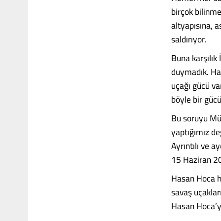
birçok bilinme
altyapısına, a
saldırıyor.
Buna karşılık 
duymadık. Halb
uçağı gücü va
böyle bir güc
Bu soruyu Mül
yaptığımız de
Ayrıntılı ve a
15 Haziran 20
Hasan Hoca her
savaş uçaklar
Hasan Hoca’y